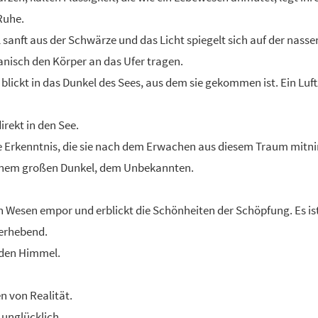
Ruhe.
sanft aus der Schwärze und das Licht spiegelt sich auf der nassen
hanisch den Körper an das Ufer tragen.
d blickt in das Dunkel des Sees, aus dem sie gekommen ist. Ein Luf
rekt in den See.
 Erkenntnis, die sie nach dem Erwachen aus diesem Traum mitn
einem großen Dunkel, dem Unbekannten.
n Wesen empor und erblickt die Schönheiten der Schöpfung. Es is
d erhebend.
n den Himmel.
en von Realität.
d unglücklich.