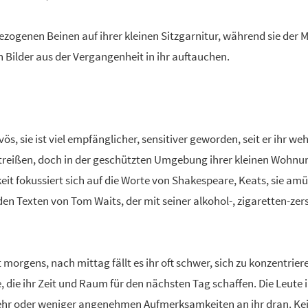
gezogenen Beinen auf ihrer kleinen Sitzgarnitur, während sie der 
ilder aus der Vergangenheit in ihr auftauchen.
s, sie ist viel empfänglicher, sensitiver geworden, seit er ihr w
 mitreißen, doch in der geschützten Umgebung ihrer kleinen Wohnu
keit fokussiert sich auf die Worte von Shakespeare, Keats, sie a
sie den Texten von Tom Waits, der mit seiner alkohol-, zigaretten-z
t morgens, nach mittag fällt es ihr oft schwer, sich zu konzentri
e, die ihr Zeit und Raum für den nächsten Tag schaffen. Die Leute
hr oder weniger angenehmen Aufmerksamkeiten an ihr dran. Kein