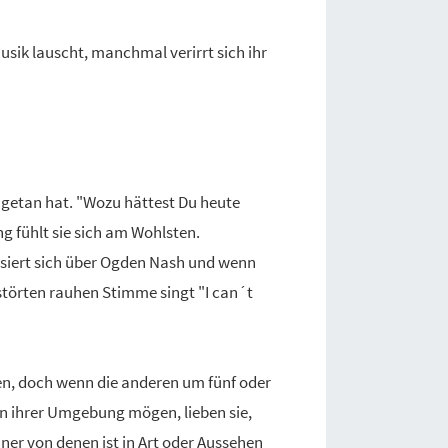
Musik lauscht, manchmal verirrt sich ihr
ehgetan hat. "Wozu hättest Du heute
ng fühlt sie sich am Wohlsten.
müsiert sich über Ogden Nash und wenn
erstörten rauhen Stimme singt "I can´t
eren, doch wenn die anderen um fünf oder
 in ihrer Umgebung mögen, lieben sie,
er von denen ist in Art oder Aussehen