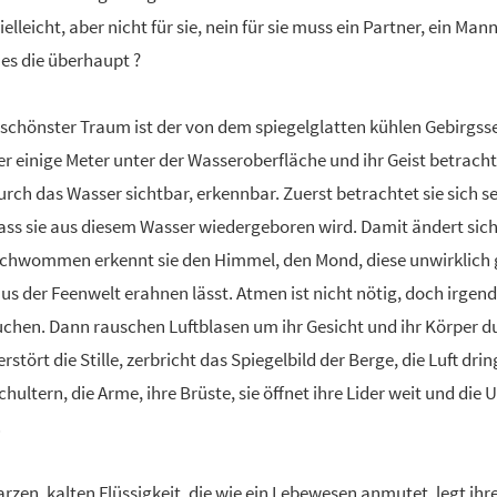
ielleicht, aber nicht für sie, nein für sie muss ein Partner, ein Man
 es die überhaupt ?
r schönster Traum ist der von dem spiegelglatten kühlen Gebirgss
per einige Meter unter der Wasseroberfläche und ihr Geist betrach
 durch das Wasser sichtbar, erkennbar. Zuerst betrachtet sie sich s
ass sie aus diesem Wasser wiedergeboren wird. Damit ändert sich au
rschwommen erkennt sie den Himmel, den Mond, diese unwirklich 
us der Feenwelt erahnen lässt. Atmen ist nicht nötig, doch irgen
uchen. Dann rauschen Luftblasen um ihr Gesicht und ihr Körper d
tört die Stille, zerbricht das Spiegelbild der Berge, die Luft dring
hultern, die Arme, ihre Brüste, sie öffnet ihre Lider weit und die 
.
arzen, kalten Flüssigkeit, die wie ein Lebewesen anmutet, legt ih