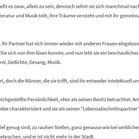
nießt es zwar, allein zu sein, dennoch sehnt sie sich manchmal nac
iteratur und Musik teilt, ihre Träume versteht und mit ihr gemeins
Ihr Partner hat sich immer wieder mit anderen Frauen eingelasse
 Sie sich von ihm lösen konnte, und nun lebt sie ein beschauliches
erei, Gedichte, Gesang, Musik.
 doch die Männer, die sie trifft, sind ihr entweder intelektuell u
eichgestellte Persönlichkeit, eher als seinen Besitz betrachtet. A
Liebe charakterisiert und sie als seinen "Lebensabschnittspartner
ef genug sind, zu rauhen Stellen, ganz genauso wie bei wirkliche
gebrochen, und er ist nicht mehr in der Stadt.