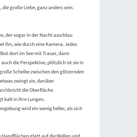
n, die große Liebe, ganz anders sein.
ee, der sogar in der Nacht azurblau
tet ihn, wie durch eine Kamera. Jedes
elbst dort im See mit Trauer, dann
ch die Perspektive, plötzlich ist sie in
große Scheibe zwischen den glitzernden
detwas zwingt sie, darüber
urchbricht die Oberfläche.
t kalt in ihre Lungen.
Umgebung wird ein wenig heller, als sich
re Handflächen glatt auf die Wellen und