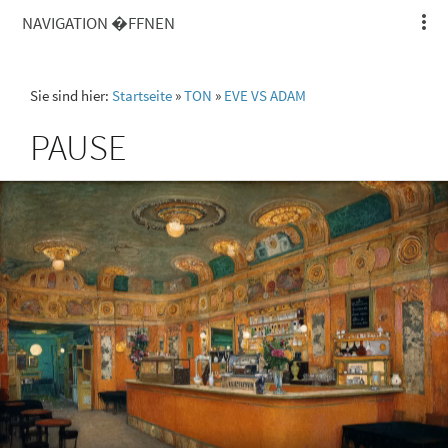
NAVIGATION �FFNEN
Sie sind hier:
Startseite
»
TON
»
EVE VS ADAM
PAUSE